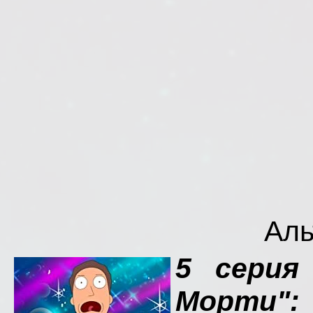
Аль
5 серия
Морти":