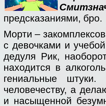
Смитзна
предсказаниями, бро.
Морти – закомплексо
с девочками и учебой
дедуля Рик, наоборо
находится в алкогол
гениальные штуки.
человечеству, а дел
и насыщенной безум